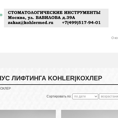
О к
НУС ЛИФТИНГА KOHLER|КОХЛЕР
КОХЛЕР
Сортировать по: