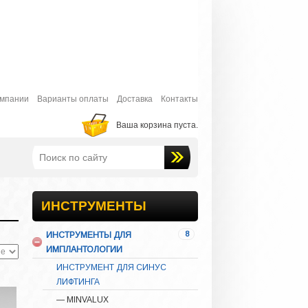
9
РАСПАТОРЫ
31
РЕТРАКТОРЫ И
СЛЮНООТСОСЫ
33
РЕЖУЩИЙ ИНСТРУМЕНТ
РИНОЛОГИЯ
2
СТОМАТОЛОГИЧЕСКИЕ
омпании
Варианты оплаты
Доставка
Контакты
ЩИПЦЫ
24
ИГЛОДЕРЖАТЕЛИ
Ваша корзина пуста.
3
ИНСТРУМЕНТ ДЛЯ
КОФФЕРДАМА
3
ИНСТРУМЕНТ ДЛЯ
ОРТОДОНТИИ
24
ИНСТРУМЕНТ ДЛЯ
ИНСТРУМЕНТЫ
ПАРОДОНТОЛОГИИ
8
ИНСТРУМЕНТЫ ДЛЯ
ИМПЛАНТОЛОГИИ
ИНСТРУМЕНТ ДЛЯ СИНУС
ЛИФТИНГА
— MINVALUX