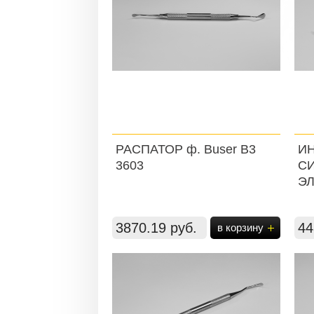
РАСПАТОР ф. Buser B3
И
3603
СИ
ЭЛ
3870.19 руб.
44
в корзину