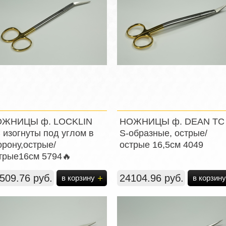
ЖНИЦЫ ф. LOCKLIN
НОЖНИЦЫ ф. DEAN ТС
 изогнуты под углом в
S-образные, острые/
орону,острые/
острые 16,5см 4049
трые16см 5794🔥
509.76 руб.
24104.96 руб.
в корзину
в корзину