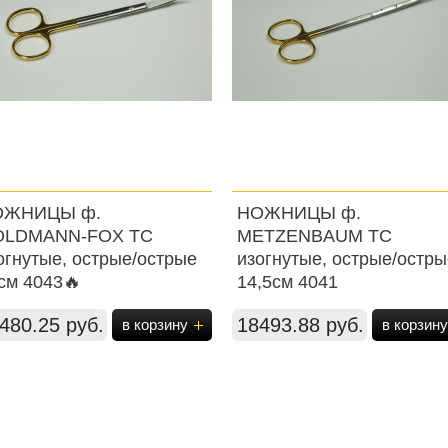
ОЖНИЦЫ ф.
НОЖНИЦЫ ф.
OLDMANN-FOX ТС
METZENBAUM ТС
огнутые, острые/острые
изогнутые, острые/остры
см 4043🔥
14,5см 4041
480.25 руб.
18493.88 руб.
в корзину
в корзину