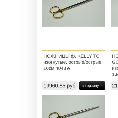
НОЖНИЦЫ ф. KELLY ТС
Н
изогнутые, острые/острые
G
16см 4048🔥
из
13
19960.85 руб.
21
в корзину