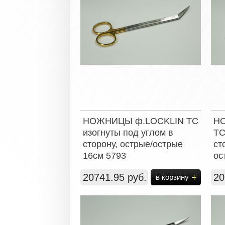
НОЖНИЦЫ ф.LOCKLIN ТС
НО
изогнуты под углом в
ТС
сторону, острые/острые
ст
16см 5793
ос
20741.95 руб.
20
в корзину