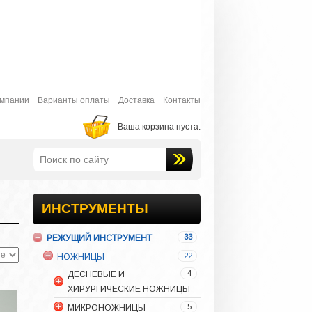
30
КОСТНАЯ ПЛАСТИКА
7
КЮРЕТАЖНЫЕ ЛОЖКИ
ЛОТКИ ДЛЯ СТЕРИЛИЗАЦИИ
НАБОРЫ ИНСТРУМЕНТОВ
6
ОРТОПЕДИЧЕСКАЯ
СТОМАТОЛОГИЯ
омпании
Варианты оплаты
Доставка
Контакты
3
ПЕРИОТОМЫ
Ваша корзина пуста.
5
ПЛОМБИРОВОЧНЫЙ
ИНСТРУМЕНТ
16
ПИНЦЕТЫ
9
РАСПАТОРЫ
31
РЕТРАКТОРЫ И
ИНСТРУМЕНТЫ
СЛЮНООТСОСЫ
33
РЕЖУЩИЙ ИНСТРУМЕНТ
МУКОТОМЫ
22
НОЖНИЦЫ
4
ДЕСНЕВЫЕ И
ХИРУРГИЧЕСКИЕ НОЖНИЦЫ
5
МИКРОНОЖНИЦЫ