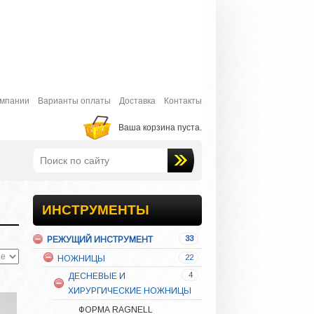
30
КОСТНАЯ ПЛАСТИКА
7
КЮРЕТАЖНЫЕ ЛОЖКИ
ЛОТКИ ДЛЯ СТЕРИЛИЗАЦИИ
НАБОРЫ ИНСТРУМЕНТОВ
6
ОРТОПЕДИЧЕСКАЯ
СТОМАТОЛОГИЯ
омпании
Варианты оплаты
Доставка
Контакты
3
ПЕРИОТОМЫ
Ваша корзина пуста.
5
ПЛОМБИРОВОЧНЫЙ
ИНСТРУМЕНТ
16
ПИНЦЕТЫ
9
РАСПАТОРЫ
31
РЕТРАКТОРЫ И
ИНСТРУМЕНТЫ
СЛЮНООТСОСЫ
33
РЕЖУЩИЙ ИНСТРУМЕНТ
МУКОТОМЫ
22
НОЖНИЦЫ
4
ДЕСНЕВЫЕ И
ХИРУРГИЧЕСКИЕ НОЖНИЦЫ
ФОРМА RAGNELL