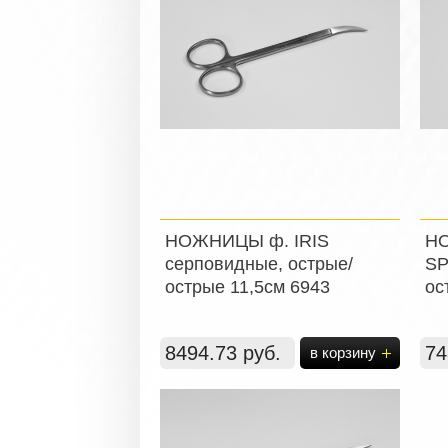
НОЖНИЦЫ ф. IRIS
НО
серповидные, острые/
SP
острые 11,5см 6943
ос
8494.73 руб.
74
в корзину